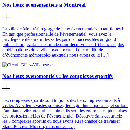
Nos lieux événementiels à Montréal
La ville de Montréal regorge de lieux événementiels magnifiques !
En tant que professionnel.le de l’événementiel, vous avez le
privilège de découvrir des salles parfois inaccessibles au grand
public. Plongez dans cet article pour découvrir les 10 lieux les plus
emblématiques de la ville, ayant accueilli une multitude
d’événements mémorables auxquels nous avons eu le […]
Nos lieux événementiels : les complexes sportifs
Les complexes sportifs sont toujours des lieux impressionnants à
visiter. Avec leurs vastes pelouses, leurs gradins imposants, et surtout
l’ambiance vibrante qui les anime, ils sont les endroits les plus prisés
des professionnel.les de l’événementiel. Découvre dans cet article
les 5 complexes sportifs où nous avons eu la chance de travailler.
Stade Percival-Molson, maison des […]