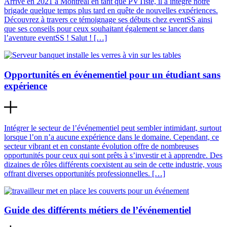
Arrivé en 2021 à Montréal en tant que PVTiste, il a intégré notre
brigade quelque temps plus tard en quête de nouvelles expériences.
Découvrez à travers ce témoignage ses débuts chez eventSS ainsi
que ses conseils pour ceux souhaitant également se lancer dans
l’aventure eventSS ! Salut ! […]
Opportunités en événementiel pour un étudiant sans
expérience
Intégrer le secteur de l’événementiel peut sembler intimidant, surtout
lorsque l’on n’a aucune expérience dans le domaine. Cependant, ce
secteur vibrant et en constante évolution offre de nombreuses
opportunités pour ceux qui sont prêts à s’investir et à apprendre. Des
dizaines de rôles différents coexistent au sein de cette industrie, vous
offrant diverses opportunités professionnelles. […]
Guide des différents métiers de l’événementiel