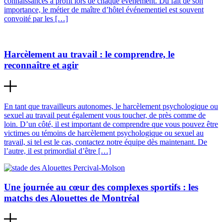
connaissances à profit lors de chaque événement. Du fait de son
importance, le métier de maître d’hôtel événementiel est souvent
convoité par les […]
Harcèlement au travail : le comprendre, le
reconnaître et agir
En tant que travailleurs autonomes, le harcèlement psychologique ou
sexuel au travail peut également vous toucher, de près comme de
loin. D’un côté, il est important de comprendre que vous pouvez être
victimes ou témoins de harcèlement psychologique ou sexuel au
travail, si tel est le cas, contactez notre équipe dès maintenant. De
l’autre, il est primordial d’être […]
Une journée au cœur des complexes sportifs : les
matchs des Alouettes de Montréal