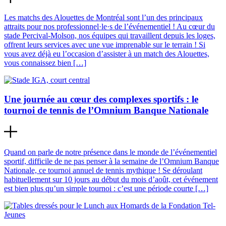
Les matchs des Alouettes de Montréal sont l’un des principaux
attraits pour nos professionnel·le·s de l’événementiel ! Au cœur du
stade Percival-Molson, nos équipes qui travaillent depuis les loges,
offrent leurs services avec une vue imprenable sur le terrain ! Si
vous avez déjà eu l’occasion d’assister à un match des Alouettes,
vous connaissez bien […]
Une journée au cœur des complexes sportifs : le
tournoi de tennis de l’Omnium Banque Nationale
Quand on parle de notre présence dans le monde de l’événementiel
sportif, difficile de ne pas penser à la semaine de l’Omnium Banque
Nationale, ce tournoi annuel de tennis mythique ! Se déroulant
habituellement sur 10 jours au début du mois d’août, cet événement
est bien plus qu’un simple tournoi : c’est une période courte […]